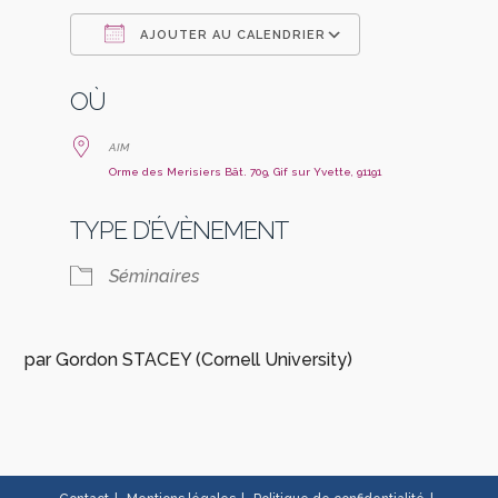
AJOUTER AU CALENDRIER
Télécharger ICS
Calendrier Go
OÙ
AIM
Orme des Merisiers Bât. 709, Gif sur Yvette, 91191
TYPE D’ÉVÈNEMENT
Séminaires
par Gordon STACEY (Cornell University)