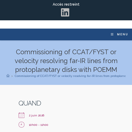
Accès restreint
MENU
Commissioning of CCAT/FYST or
velocity resolving far-IR lines from
protoplanetary disks with POEMM
>
Commissioning of CCAT/FYST or velocity resolving far-IR lines from protoplaneta
QUAND
2 juin 2026
10h00 - 11h00