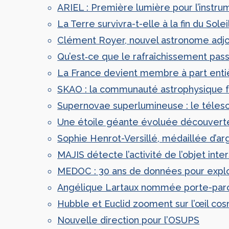
ARIEL : Première lumière pour l’instru
La Terre survivra-t-elle à la fin du Solei
Clément Royer, nouvel astronome adjo
Qu’est‑ce que le rafraîchissement pass
La France devient membre à part enti
SKAO : la communauté astrophysique fr
Supernovae superlumineuse : le télesc
Une étoile géante évoluée découvert
Sophie Henrot-Versillé, médaillée d’
MAJIS détecte l’activité de l’objet inte
MEDOC : 30 ans de données pour explor
Angélique Lartaux nommée porte-parol
Hubble et Euclid zooment sur l’œil co
Nouvelle direction pour l’OSUPS