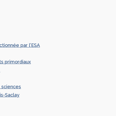
ctionnée par l’ESA
ts primordiaux
n
s sciences
is-Saclay