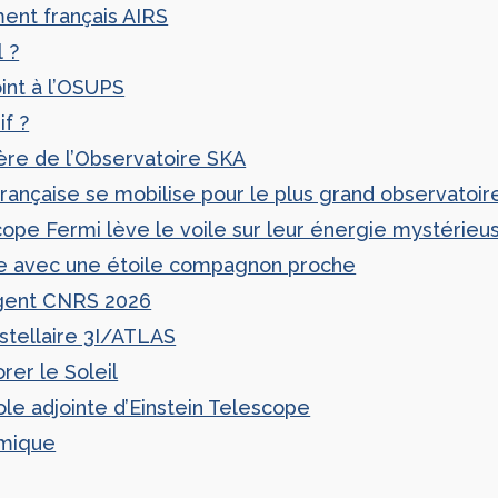
ment français AIRS
l ?
int à l’OSUPS
if ?
ère de l’Observatoire SKA
ançaise se mobilise pour le plus grand observatoi
ope Fermi lève le voile sur leur énergie mystérieu
e avec une étoile compagnon proche
argent CNRS 2026
rstellaire 3I/ATLAS
er le Soleil
e adjointe d’Einstein Telescope
smique