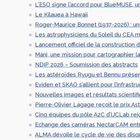
L’ESO signe l’accord pour BlueMUSE, un
Le Kilauea à Hawaii
Roger-Maurice Bonnet (1937-2026) : une
Les astrophysiciens du Soleil du CEA mo
Lancement officiel de la construction d
Máni, une mission pour cartographier l
NDIP 2026 – Soumission des abstracts
Les astéroïdes Ryugu et Bennu présent
Eviden et SKAO s’allient pour l’infras
Nouvelles images et résultats scientifi
Pierre-Olivier Lagage reçoit le prix A
Cinq équipes du pôle A2C d’IJCLab rejo
Echange des caméras NectarCAM entre la
ALMA dévoile le cycle de vie des disq