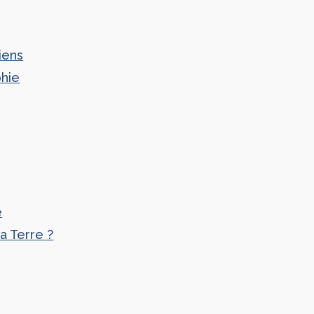
iens
phie
e
a Terre ?