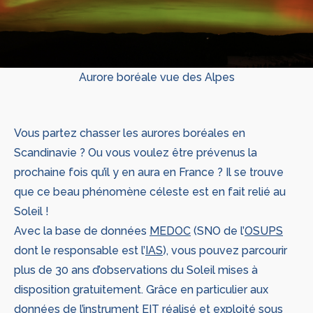
Aurore boréale vue des Alpes
Vous partez chasser les aurores boréales en
Scandinavie ? Ou vous voulez être prévenus la
prochaine fois qu’il y en aura en France ? Il se trouve
que ce beau phénomène céleste est en fait relié au
Soleil !
Avec la base de données
MEDOC
(SNO de l’
OSUPS
dont le responsable est l’
IAS
), vous pouvez parcourir
plus de 30 ans d’observations du Soleil mises à
disposition gratuitement. Grâce en particulier aux
données de l’instrument EIT réalisé et exploité sous