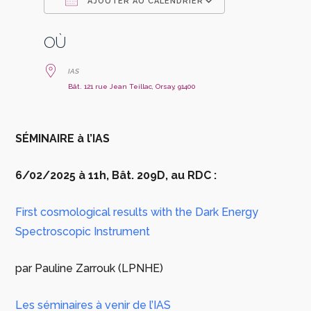
AJOUTER AU CALENDRIER
Télécharger ICS
Calendrier Go
OÙ
IAS
Bât. 121 rue Jean Teillac, Orsay, 91400
SÉMINAIRE à l’IAS
6/02/2025
à 11h,
Bât. 209D, au RDC :
First cosmological results with the Dark Energy
Spectroscopic Instrument
par Pauline Zarrouk (LPNHE)
Les séminaires à venir de l’IAS