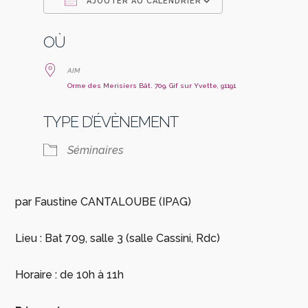
AJOUTER AU CALENDRIER
Télécharger ICS
Calendrier Go
OÙ
AIM
Orme des Merisiers Bât. 709, Gif sur Yvette, 91191
TYPE D’ÉVÈNEMENT
Séminaires
par Faustine CANTALOUBE (IPAG)
Lieu : Bat 709, salle 3 (salle Cassini, Rdc)
Horaire : de 10h à 11h