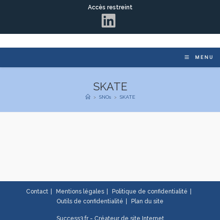
Accès restreint
MENU
SKATE
>
SNOs
>
SKATE
Contact
Mentions légales
Politique de confidentialité
Outils de confidentialité
Plan du site
Success3.fr - Créateur de site Internet