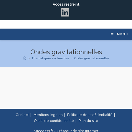
Accès restreint
MENU
Ondes gravitationnelles
>
Thématiques recherches
>
Ondes gravitationnelles
Contact
Mentions légales
Politique de confidentialité
Outils de confidentialité
Plan du site
Success3.fr - Créateur de site Internet