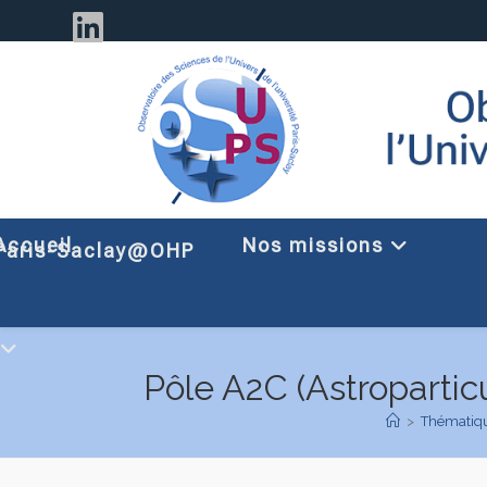
Accueil
Nos missions
Paris-Saclay@OHP
Pôle A2C (Astroparti
>
Thématiqu